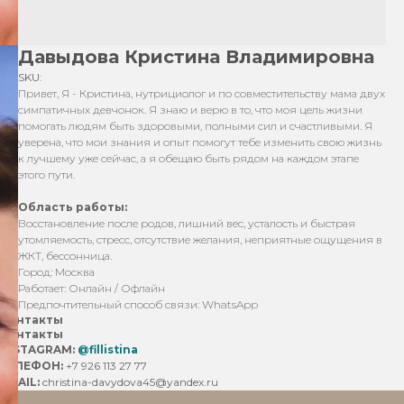
Давыдова Кристина Владимировна
SKU:
Привет, Я - Кристина, нутрициолог и по совместительству мама двух
симпатичных девчонок. Я знаю и верю в то, что моя цель жизни
помогать людям быть здоровыми, полными сил и счастливыми. Я
уверена, что мои знания и опыт помогут тебе изменить свою жизнь
к лучшему уже сейчас, а я обещаю быть рядом на каждом этапе
этого пути.
Область работы:
Восстановление после родов, лишний вес, усталость и быстрая
утомляемость, стресс, отсутствие желания, неприятные ощущения в
ЖКТ, бессонница.
Город: Москва
Работает: Онлайн / Офлайн
Предпочтительный способ связи: WhatsApp
Контакты
Контакты
INSTAGRAM:
@fillistina
ТЕЛЕФОН:
+7 926 113 27 77
EMAIL:
christina-davydova45@yandex.ru