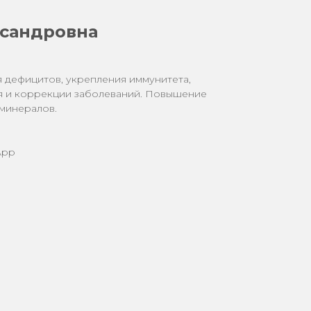
ксандровна
 дефицитов, укрепления иммунитета,
я и коррекции заболеваний. Повышение
 минералов.
App