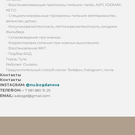
- Восстанавливающие протоколы питания: палео, АИП, FODMAP,
КЕТО.
- Специализированные программы питания: вегетарианство,
веганство, детокс.
- Инсулинорезистентность, лептинорезистенстность, синдром
Жильбера.
- Сопровождение при анемии.
- Корректировка питания при кожных высыпаниях.
- Восстановление ЖКТ.
- Подбор БАД.
Город: Тула
Работает: Онлайн
Предпочтительный способ связи: Телефон, Instagram, почта
Контакты
Контакты
INSTAGRAM:
@nu.bogdanova
ТЕЛЕФОН:
+ 7 981 689 19 29
EMAIL:
aabogd@gmail.com