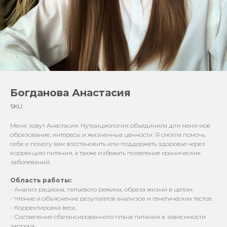
Богданова Анастасия
SKU:
Меня зовут Анастасия. Нутрициология объединила для меня моё
образование, интересы и жизненные ценности. Я смогла помочь
себе и помогу вам восстановить или поддержать здоровье через
коррекцию питания, а также избежать появление хронических
заболеваний.
Область работы:
- Анализ рациона, питьевого режима, образа жизни в целом.
- Чтение и объяснение результатов анализов и генетических тестов.
- Корректировка веса.
- Составление сбалансированного плана питания в зависимости
запроса.