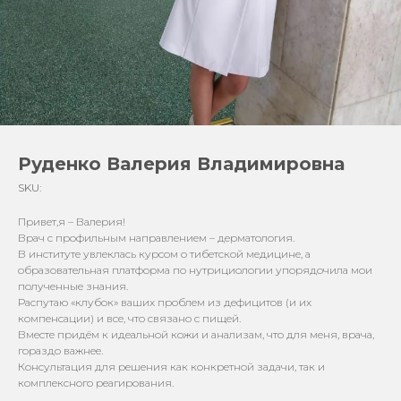
Руденко Валерия Владимировна
SKU:
Привет,я – Валерия!
Врач с профильным направлением – дерматология.
В институте увлеклась курсом о тибетской медицине, а
образовательная платформа по нутрициологии упорядочила мои
полученные знания.
Распутаю «клубок» ваших проблем из дефицитов (и их
компенсации) и все, что связано с пищей.
Вместе придём к идеальной кожи и анализам, что для меня, врача,
гораздо важнее.
Консультация для решения как конкретной задачи, так и
комплексного реагирования.