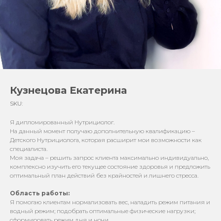
Кузнецова Екатерина
SKU:
Я дипломированный Нутрициолог.
На данный момент получаю дополнительную квалификацию –
Детского Нутрициолога, которая расширит мои возможности как
специалиста.
Моя задача – решить запрос клиента максимально индивидуально,
комплексно изучить его текущее состояние здоровья и предложить
оптимальный план действий без крайностей и лишнего стресса.
Область работы:
Я помогаю клиентам нормализовать вес, наладить режим питания и
водный режим; подобрать оптимальные физические нагрузки;
сформировать режим дня и ночи.