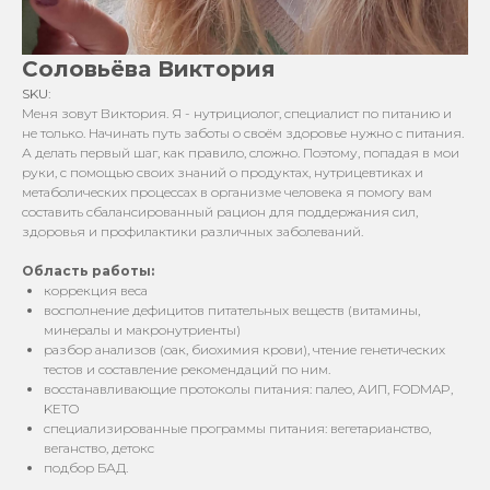
Соловьёва Виктория
SKU:
Меня зовут Виктория. Я - нутрициолог, специалист по питанию и
не только. Начинать путь заботы о своём здоровье нужно с питания.
А делать первый шаг, как правило, сложно. Поэтому, попадая в мои
руки, с помощью своих знаний о продуктах, нутрицевтиках и
метаболических процессах в организме человека я помогу вам
составить сбалансированный рацион для поддержания сил,
здоровья и профилактики различных заболеваний.
Область работы:
коррекция веса
восполнение дефицитов питательных веществ (витамины,
минералы и макронутриенты)
разбор анализов (оак, биохимия крови), чтение генетических
тестов и составление рекомендаций по ним.
восстанавливающие протоколы питания: палео, АИП, FODMAP,
KETO
специализированные программы питания: вегетарианство,
веганство, детокс
подбор БАД.