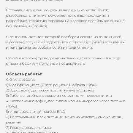
Проанализирую ваш рацион, выявлю узкие места. Помогу
разобраться с питанием, скорректирую ваши дефициты и
разработаем стратегию перехода на здоровое правильное питание
без заеданий и срывов.
С рационом питания, который подберём исходя из ваших целей,
я расскажу что, как и когда есть конкретно вам с учётом всех ваших
индивидуальных особенностей и предпочтений.
Сделаем всё комфортно, результативно и долгосрочно - я всегда
рядом и буду вам помогать и поддерживать.
Область работы:
Область работы:
1) Модификация текущего рациона и образа жизни
2) Здоровое и долгосрочное снижение/набор веса
3) Работа с тягой к сладкому и постоянными перееданиями
4) Восполнение дефицитов витаминов и минералов через питание
и БАД
5) Индивидуальный подбор БАД
6) Персональный план питания - меню на неделю, меню на месяц,
рецепты
7) Расшифровка анализов
8) Чтение генетической карты