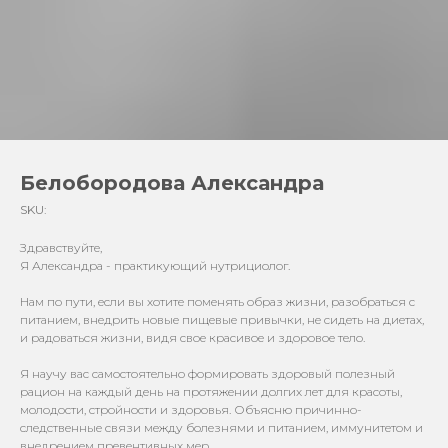
Белобородова Александра
SKU:
Здравствуйте,
Я Александра - практикующий нутрициолог.
Нам по пути, если вы хотите поменять образ жизни, разобраться с
питанием, внедрить новые пищевые привычки, не сидеть на диетах,
и радоваться жизни, видя свое красивое и здоровое тело.
Я научу вас самостоятельно формировать здоровый полезный
рацион на каждый день на протяжении долгих лет для красоты,
молодости, стройности и здоровья. Объясню причинно-
следственные связи между болезнями и питанием, иммунитетом и
внедрением превентивных мер.