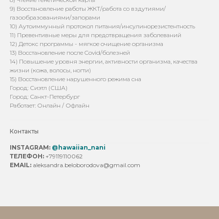
9) Восстановление работы ЖКТ/работа со вздутиями/
газообразованиями/запорами
10) Аутоиммунный протокол питания/инсулинорезистентность
11) Превентивные меры для предотвращения заболеваний
12) Детокс программы - мягкое очищение организма
13) Восстановление после Covid/болезней
14) Повышение уровня энергии, активности организма, качества
жизни (кожа, волосы, ногти)
15) Восстановление нарушенного режима сна
Город: Сиэтл (США)
Город: Санкт-Петербург
Работает: Онлайн / Офлайн
Контакты
INSTAGRAM:
@hawaiian_nani
ТЕЛЕФОН:
+79119110062
EMAIL:
aleksandra.beloborodova@gmail.com