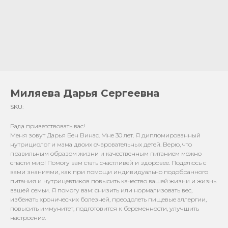
Миляева Дарья Сергеевна
SKU:
Рада приветствовать вас!
Меня зовут Дарья Бен Винас. Мне 30 лет. Я дипломированный
нутрициолог и мама двоих очаровательных детей. Верю, что
правильным образом жизни и качественным питанием можно
спасти мир! Помогу вам стать счастливей и здоровее. Поделюсь с
вами знаниями, как при помощи индивидуально подобранного
питания и нутрицевтиков повысить качество вашей жизни и жизнь
вашей семьи. Я помогу вам: снизить или нормализовать вес,
избежать хронических болезней, преодолеть пищевые аллергии,
повысить иммунитет, подготовится к беременности, улучшить
настроение.