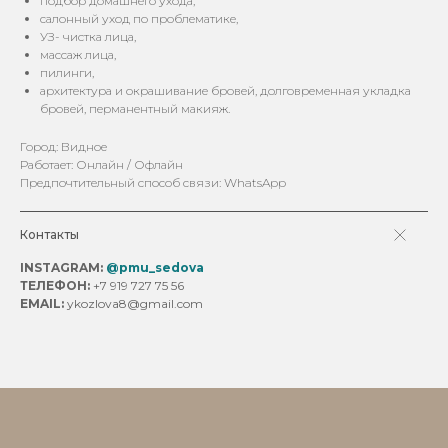
подбор домашнего ухода,
салонный уход по проблематике,
УЗ- чистка лица,
массаж лица,
пилинги,
архитектура и окрашивание бровей, долговременная укладка
бровей, перманентный макияж.
Город: Видное
Работает: Онлайн / Офлайн
Предпочтительный способ связи: WhatsApp
Контакты
INSTAGRAM:
@pmu_sedova
ТЕЛЕФОН:
+7 919 727 75 56
EMAIL:
ykozlova8@gmail.com