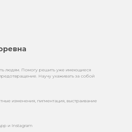
оревна
ать людям. Помогу решить уже имеющиеся
предотвращение. Научу ухаживать за собой
стные изменения, пигментация, выстраивание
pp и Instagram