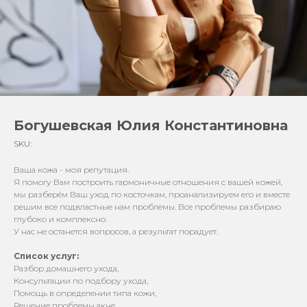
Богушевская Юлия Константиновна
SKU:
Ваша кожа - моя репутация.
Я помогу Вам построить гармоничные отношения с вашей кожей,
мы разберём Ваш уход по косточкам, проанализируем его и вместе
решим все подвластные нам проблемы. Все проблемы разбираю
глубоко и комплексно.
У нас не останется вопросов, а результат порадует.
Список услуг:
Разбор домашнего ухода,
Консультации по подбору ухода,
Помощь в определении типа кожи,
Решение проблемы акне,